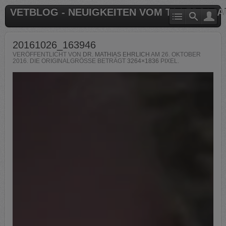
VETBLOG - NEUIGKEITEN VOM TIERARZT 
20161026_163946
VERÖFFENTLICHT VON
DR. MATHIAS EHRLICH
AM
26. OKTOBER
2016
. DIE ORIGINALGRÖSSE BETRÄGT
3264×1836
PIXEL.