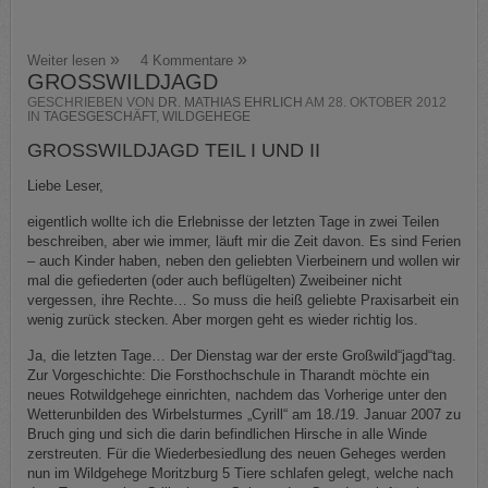
Weiter lesen
4 Kommentare
GROSSWILDJAGD
GESCHRIEBEN VON
DR. MATHIAS EHRLICH
AM
28. OKTOBER 2012
IN
TAGESGESCHÄFT
,
WILDGEHEGE
GROSSWILDJAGD TEIL I UND II
Liebe Leser,
eigentlich wollte ich die Erlebnisse der letzten Tage in zwei Teilen
beschreiben, aber wie immer, läuft mir die Zeit davon. Es sind Ferien
– auch Kinder haben, neben den geliebten Vierbeinern und wollen wir
mal die gefiederten (oder auch beflügelten) Zweibeiner nicht
vergessen, ihre Rechte… So muss die heiß geliebte Praxisarbeit ein
wenig zurück stecken. Aber morgen geht es wieder richtig los.
Ja, die letzten Tage… Der Dienstag war der erste Großwild“jagd“tag.
Zur Vorgeschichte: Die Forsthochschule in Tharandt möchte ein
neues Rotwildgehege einrichten, nachdem das Vorherige unter den
Wetterunbilden des Wirbelsturmes „Cyrill“ am 18./19. Januar 2007 zu
Bruch ging und sich die darin befindlichen Hirsche in alle Winde
zerstreuten. Für die Wiederbesiedlung des neuen Geheges werden
nun im Wildgehege Moritzburg 5 Tiere schlafen gelegt, welche nach