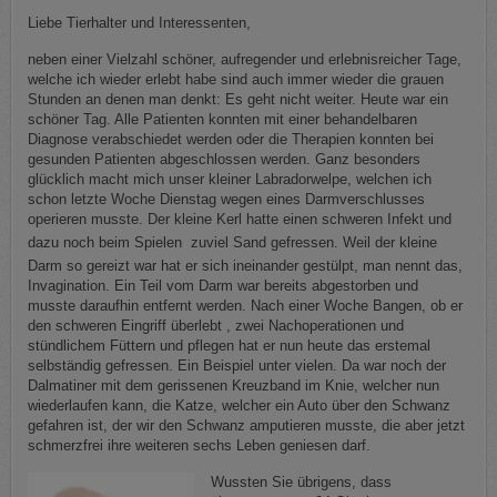
Liebe Tierhalter und Interessenten,
neben einer Vielzahl schöner, aufregender und erlebnisreicher Tage,
welche ich wieder erlebt habe sind auch immer wieder die grauen
Stunden an denen man denkt: Es geht nicht weiter. Heute war ein
schöner Tag. Alle Patienten konnten mit einer behandelbaren
Diagnose verabschiedet werden oder die Therapien konnten bei
gesunden Patienten abgeschlossen werden. Ganz besonders
glücklich macht mich unser kleiner Labradorwelpe, welchen ich
schon letzte Woche Dienstag wegen eines Darmverschlusses
operieren musste. Der kleine Kerl hatte einen schweren Infekt und
dazu
noch
beim Spielen zuviel Sand gefressen. Weil der kleine
Darm so gereizt war hat er sich ineinander gestülpt, man nennt das,
Invagination. Ein Teil vom Darm war bereits abgestorben und
musste daraufhin entfernt werden. Nach einer Woche Bangen, ob er
den schweren Eingriff überlebt , zwei Nachoperationen und
stündlichem Füttern und pflegen hat er nun heute das erstemal
selbständig gefressen. Ein Beispiel unter vielen. Da war noch der
Dalmatiner mit dem gerissenen Kreuzband im Knie, welcher nun
wiederlaufen kann, die Katze, welcher ein Auto über den Schwanz
gefahren ist, der wir den Schwanz amputieren musste, die aber jetzt
schmerzfrei ihre weiteren sechs Leben geniesen darf.
Wussten Sie übrigens, dass