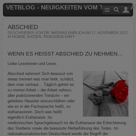
VETBLOG - NEUIGKEITEN VOM TIERARZT 
ABSCHIED
GESCHRIEBEN VON
DR. MATHIAS EHRLICH
AM
17. NOVEMBER 2012
IN
HUNDE
,
KATZEN
,
TAGESGESCHÄFT
WENN ES HEISST ABSCHIED ZU NEHMEN…
Liebe Leserinnen und Leser,
Abschied nehmen! Sich bewusst von
etwas trennen was man liebt, schätzt,
dem man vertraut… Täglich gehört es
zu meiner Arbeit – der Arbeit nahezu
aller praktizierenden Tierärzte – ein
geliebtes Haustier einzuschläfern oder
wie es in der Fachsprache heißt, zu
euthanasieren. Doch was heißt
eigentlich Euthanasie. Im
medizinischen Sprachgebrauch ist die Euthanasie die Erleichterung
des Sterbens sowie die bewusste Herbeiführung des Todes. Im
nationalsozialistischen Deutschland wurde der Begriff der