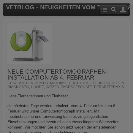
VETBLOG - NEUIGKEITEN VOM TIERARZT 
NEUE COMPUTERTOMOGRAPHEN-
INSTALLATION AB 4. FEBRUAR
GESCHRIEBEN VON
DR. MATHIAS EHRLICH
AM
2. FEBRUAR 2025
IN
DIAGNOSTIK
,
HUNDE
,
KATZEN
,
TAGESGESCHÄFT
,
TIERARZTPRAXIS
Liebe Tierhalterinnen und Tierhalter,,
die nächsten Tage werden turbulent. Vom 4. Februar bis zum 6.
Februar wird unser Computertomograph installiert. Mit
Inbetriebnahme und Einweisung kann es zu gelegentlichen
Einschränkungen und eventuell auch etwas längeren Wartezeiten
kommen. Wir möchten Sie schon jetzt wegen der entstehenden
Unannehmlichkeiten um Entschuldigung bitten.