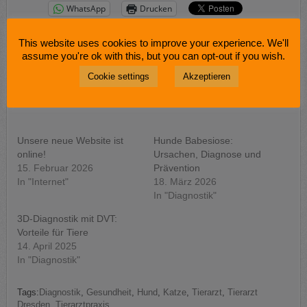
WhatsApp
Drucken
Mehr
This website uses cookies to improve your experience. We'll
assume you're ok with this, but you can opt-out if you wish.
GEFÄLLT MIR:
Cookie settings
Akzeptieren
Unsere neue Website ist
Hunde Babesiose:
online!
Ursachen, Diagnose und
15. Februar 2026
Prävention
In "Internet"
18. März 2026
In "Diagnostik"
3D-Diagnostik mit DVT:
Vorteile für Tiere
14. April 2025
In "Diagnostik"
Tags:
Diagnostik
,
Gesundheit
,
Hund
,
Katze
,
Tierarzt
,
Tierarzt
Dresden
,
Tierarztpraxis