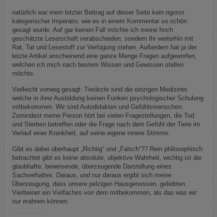
natürlich war mein letzter Beitrag auf dieser Seite kein rigoros
kategorischer Imperativ, wie es in einem Kommentar so schön
gesagt wurde. Auf gar keinen Fall möchte ich meine hoch
geschätzte Leserschaft verabschieden, sondern Ihr weiterhin mit
Rat, Tat und Lesestoff zur Verfügung stehen. Außerdem hat ja der
letzte Artikel anscheinend eine ganze Menge Fragen aufgeworfen,
welchen ich mich nach bestem Wissen und Gewissen stellen
möchte.
Vielleicht vorweg gesagt: Tierärzte sind die einzigen Mediziner,
welche in ihrer Ausbildung keinen Funken psychologischer Schulung
mitbekommen. Wir sind Autodidakten und Gefühlsmenschen.
Zumindest meine Person hört bei vielen Fragestellungen, die Tod
und Sterben betreffen oder die Frage nach dem Gefühl der Tiere im
Verlauf einer Krankheit, auf seine eigene innere Stimme.
Gibt es dabei überhaupt „Richtig“ und „Falsch“?? Rein philosophisch
betrachtet gibt es keine absolute, objektive Wahrheit, wichtig ist die
glaubhafte, beweisende, überzeugende Darstellung eines
Sachverhaltes. Daraus, und nur daraus ergibt sich meine
Überzeugung, dass unsere pelzigen Hausgenossen, geliebten
Vierbeiner ein Vielfaches von dem mitbekommen, als das was wir
nur erahnen können.