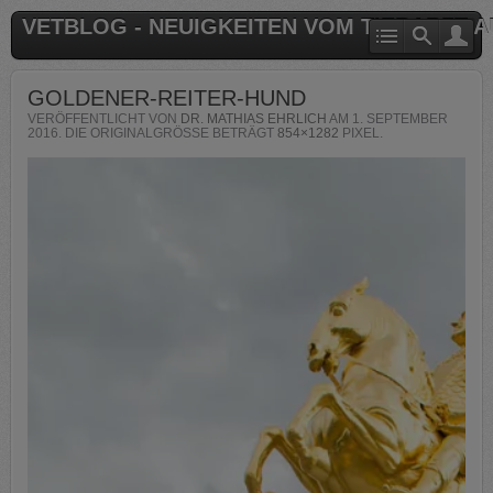
VETBLOG - NEUIGKEITEN VOM TIERARZT 
GOLDENER-REITER-HUND
VERÖFFENTLICHT VON
DR. MATHIAS EHRLICH
AM
1. SEPTEMBER
2016
. DIE ORIGINALGRÖSSE BETRÄGT
854×1282
PIXEL.