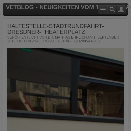
VETBLOG - NEUIGKEITEN VOM TIERARZT 
HALTESTELLE-STADTRUNDFAHRT-
DRESDNER-THEATERPLATZ
VERÖFFENTLICHT VON
DR. MATHIAS EHRLICH
AM
1. SEPTEMBER
2016
. DIE ORIGINALGRÖSSE BETRÄGT
1282×854
PIXEL.