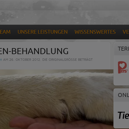
TEAM
UNSERE LEISTUNGEN
WISSENSWERTES
V
TER
DEN-BEHANDLUNG
CH
AM
26. OKTOBER 2012
. DIE ORIGINALGRÖSSE BETRÄGT
ONL