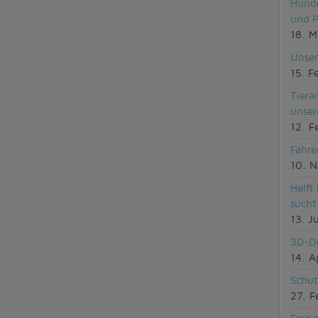
Hunde
und P
18. M
Unser
15. F
Tiera
unser
12. F
Fahre
10. 
Helft
sucht
13. J
3D-Di
14. A
Schut
27. F