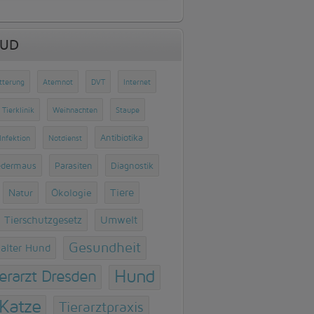
OUD
tterung
Atemnot
DVT
Internet
Tierklinik
Weihnachten
Staupe
Antibiotika
Infektion
Notdienst
edermaus
Parasiten
Diagnostik
Natur
Ökologie
Tiere
Tierschutzgesetz
Umwelt
Gesundheit
alter Hund
Hund
ierarzt Dresden
Katze
Tierarztpraxis