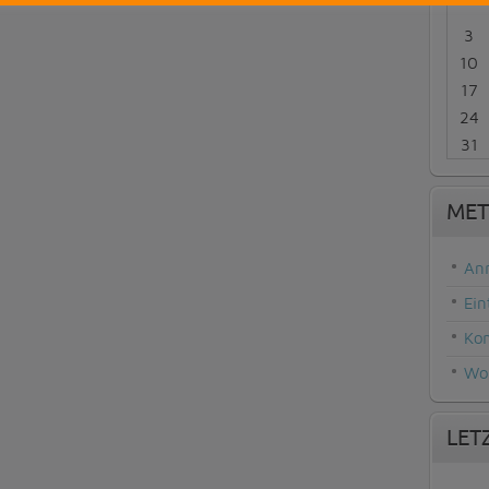
3
10
17
24
31
MET
An
Ein
Ko
Wor
LET