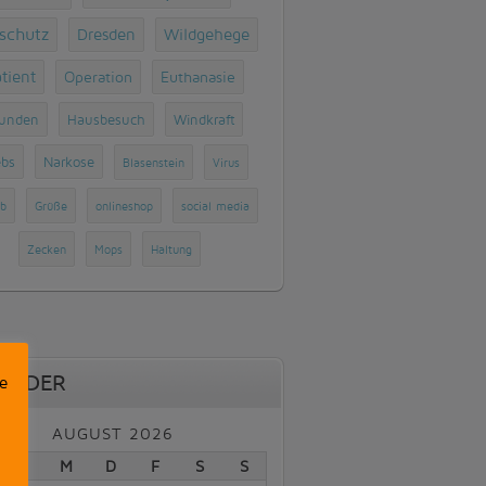
rschutz
Dresden
Wildgehege
tient
Operation
Euthanasie
unden
Hausbesuch
Windkraft
ebs
Narkose
Blasenstein
Virus
b
Grüße
onlineshop
social media
Zecken
Mops
Haltung
ENDER
e
AUGUST 2026
D
M
D
F
S
S