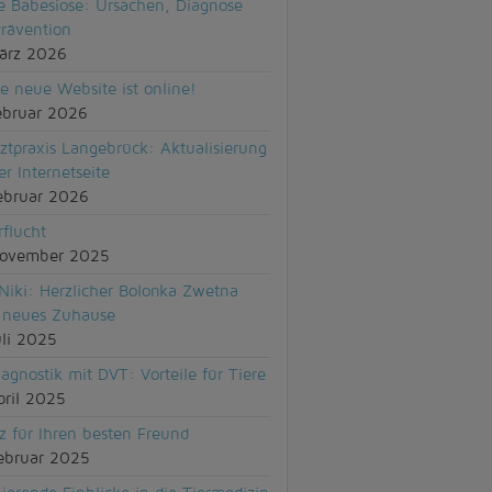
 Babesiose: Ursachen, Diagnose
rävention
ärz 2026
e neue Website ist online!
ebruar 2026
rztpraxis Langebrück: Aktualisierung
er Internetseite
ebruar 2026
rflucht
November 2025
 Niki: Herzlicher Bolonka Zwetna
 neues Zuhause
uli 2025
agnostik mit DVT: Vorteile für Tiere
pril 2025
z für Ihren besten Freund
ebruar 2025