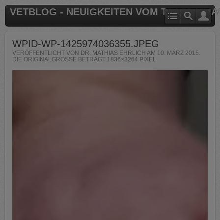
VETBLOG - NEUIGKEITEN VOM TIERARZT 
WPID-WP-1425974036355.JPEG
VERÖFFENTLICHT VON
DR. MATHIAS EHRLICH
AM
10. MÄRZ 2015
.
DIE ORIGINALGRÖSSE BETRÄGT
1836×3264
PIXEL.