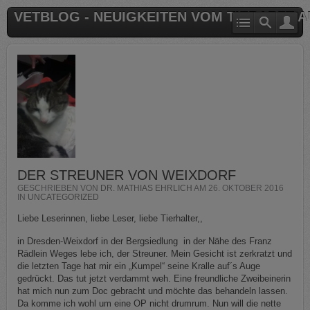
VETBLOG - NEUIGKEITEN VOM TIERARZT 
DER STREUNER VON WEIXDORF
GESCHRIEBEN VON
DR. MATHIAS EHRLICH
AM
26. OKTOBER 2016
IN
UNCATEGORIZED
Liebe Leserinnen, liebe Leser, liebe Tierhalter,,
in Dresden-Weixdorf in der Bergsiedlung in der Nähe des Franz
Rädlein Weges lebe ich, der Streuner. Mein Gesicht ist zerkratzt und
die letzten Tage hat mir ein „Kumpel“ seine Kralle auf´s Auge
gedrückt. Das tut jetzt verdammt weh. Eine freundliche Zweibeinerin
hat mich nun zum Doc gebracht und möchte das behandeln lassen.
Da komme ich wohl um eine OP nicht drumrum. Nun will die nette