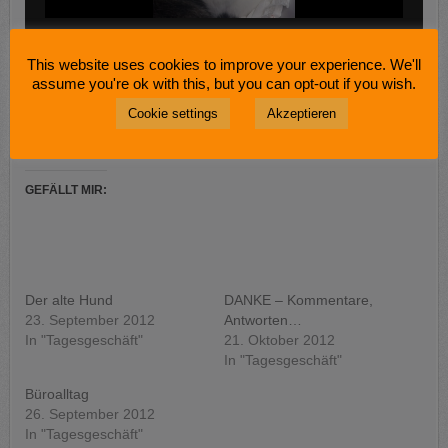
This website uses cookies to improve your experience. We'll
TEILEN MIT:
assume you're ok with this, but you can opt-out if you wish.
WhatsApp
Drucken
Cookie settings
Akzeptieren
Mehr
GEFÄLLT MIR:
Der alte Hund
DANKE – Kommentare,
23. September 2012
Antworten…
In "Tagesgeschäft"
21. Oktober 2012
In "Tagesgeschäft"
Büroalltag
26. September 2012
In "Tagesgeschäft"