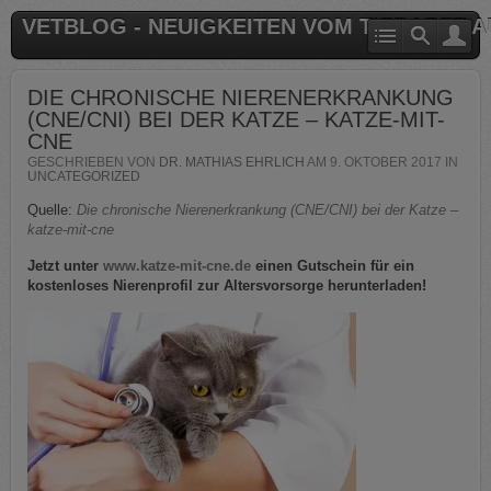
VETBLOG - NEUIGKEITEN VOM TIERARZT 
DIE CHRONISCHE NIERENERKRANKUNG
(CNE/CNI) BEI DER KATZE – KATZE-MIT-
CNE
GESCHRIEBEN VON
DR. MATHIAS EHRLICH
AM
9. OKTOBER 2017
IN
UNCATEGORIZED
Quelle:
Die chronische Nierenerkrankung (CNE/CNI) bei der Katze –
katze-mit-cne
Jetzt unter
www.katze-mit-cne.de
einen Gutschein für ein
kostenloses Nierenprofil zur Altersvorsorge herunterladen!