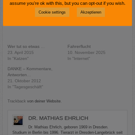
assume you're ok with this, but you can opt-out if you wish.
Cookie settings
Akzeptieren
GEFÄLLT MIR:
Wer tut so etwas …
Fahrerflucht
23. April 2015
10. November 2025
In "Katzen"
In "Internet"
DANKE – Kommentare,
Antworten…
21. Oktober 2012
In "Tagesgeschäft"
Trackback
von deiner Website.
DR. MATHIAS EHRLICH
Dr. Mathias Ehrlich, geboren 1969 in Dresden.
Studium in Berlin bis 1996. Tierarzt in Dresden-Langebrück seit