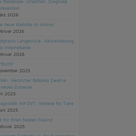
 Babesiose: Ursachen, Diagnose
rävention
ärz 2026
e neue Website ist online!
ebruar 2026
rztpraxis Langebrück: Aktualisierung
er Internetseite
ebruar 2026
rflucht
November 2025
 Niki: Herzlicher Bolonka Zwetna
 neues Zuhause
uli 2025
agnostik mit DVT: Vorteile für Tiere
pril 2025
z für Ihren besten Freund
ebruar 2025