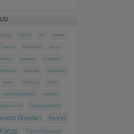
OUD
tterung
Atemnot
DVT
Internet
Tierklinik
Weihnachten
Staupe
Antibiotika
Infektion
Notdienst
edermaus
Parasiten
Diagnostik
Natur
Ökologie
Tiere
Tierschutzgesetz
Umwelt
Gesundheit
alter Hund
Hund
ierarzt Dresden
Katze
Tierarztpraxis