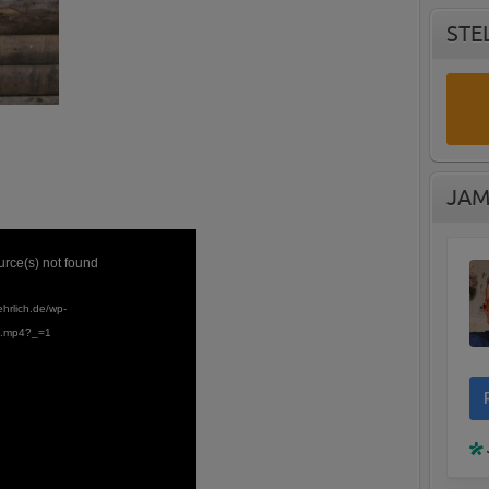
STE
JAM
urce(s) not found
ehrlich.de/wp-
p.mp4?_=1