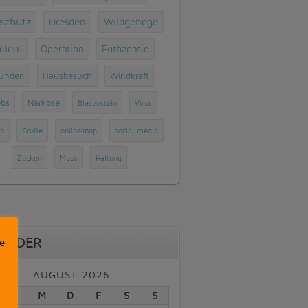
rschutz
Dresden
Wildgehege
tient
Operation
Euthanasie
unden
Hausbesuch
Windkraft
ebs
Narkose
Blasenstein
Virus
b
Grüße
onlineshop
social media
Zecken
Mops
Haltung
ENDER
e
AUGUST 2026
D
M
D
F
S
S