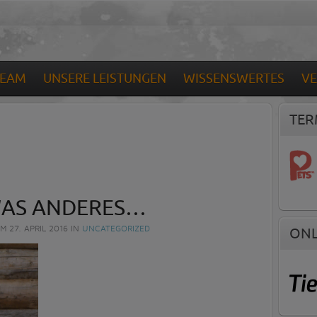
TEAM
UNSERE LEISTUNGEN
WISSENSWERTES
V
TER
WAS ANDERES…
AM
27. APRIL 2016
IN
UNCATEGORIZED
ONL