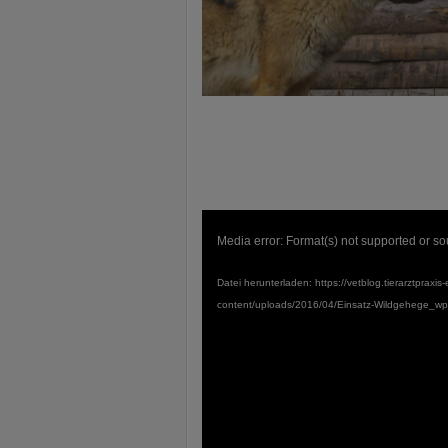
Video-
Player
Media error: Format(s) not supported or so
Datei herunterladen: https://vetblog.tierarztpraxis-
content/uploads/2016/04/Einsatz-Wildgehege_w