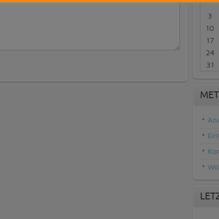
3
10
17
24
31
MET
An
Ein
Ko
Wor
LET