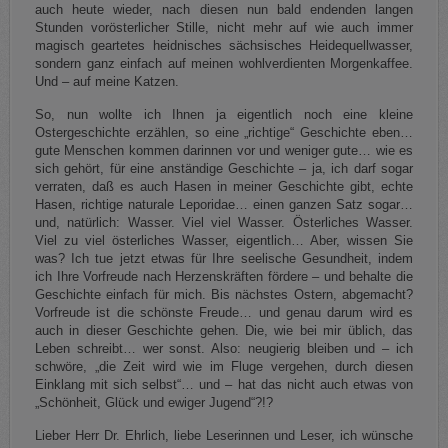
auch heute wieder, nach diesen nun bald endenden langen
Stunden vorösterlicher Stille, nicht mehr auf wie auch immer
magisch geartetes heidnisches sächsisches Heidequellwasser,
sondern ganz einfach auf meinen wohlverdienten Morgenkaffee.
Und – auf meine Katzen.
So, nun wollte ich Ihnen ja eigentlich noch eine kleine
Ostergeschichte erzählen, so eine „richtige“ Geschichte eben…
gute Menschen kommen darinnen vor und weniger gute… wie es
sich gehört, für eine anständige Geschichte – ja, ich darf sogar
verraten, daß es auch Hasen in meiner Geschichte gibt, echte
Hasen, richtige naturale Leporidae… einen ganzen Satz sogar…
und, natürlich: Wasser. Viel viel Wasser. Österliches Wasser.
Viel zu viel österliches Wasser, eigentlich… Aber, wissen Sie
was? Ich tue jetzt etwas für Ihre seelische Gesundheit, indem
ich Ihre Vorfreude nach Herzenskräften fördere – und behalte die
Geschichte einfach für mich. Bis nächstes Ostern, abgemacht?
Vorfreude ist die schönste Freude… und genau darum wird es
auch in dieser Geschichte gehen. Die, wie bei mir üblich, das
Leben schreibt… wer sonst. Also: neugierig bleiben und – ich
schwöre, „die Zeit wird wie im Fluge vergehen, durch diesen
Einklang mit sich selbst“… und – hat das nicht auch etwas von
„Schönheit, Glück und ewiger Jugend“?!?
Lieber Herr Dr. Ehrlich, liebe Leserinnen und Leser, ich wünsche