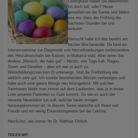
Ostergrüße haben Sie bekommen.
Ist doch toll, oder? Heute
genießen wir die Sonne und bilden
uns ein, dass der Frühling die
nächsten Stunden bei uns
einkehrt.
Versucht habe ich das bereits am
letzten Wochenende. Da fand ein
Intensivseminar zur Diagnostik von Herzerkrankungen insbesondere
des Herzultraschalls bei Katzen, in Mallorca statt. Aber wenn Sie
denken „Mensch, der hats gut“ – Nichts: vier Tage kalt, Regen,
Sturm und Gewitter – aber ich war ja auch zu
Weiterbildungszwecken (!) unterwegs. Und die Fortbildung war
wirklich sehr gut. Ich konnte bestehendes Wissen verfestigen und
habe auch eine ganze Menge neu hinzugelernt. Mit solchen
Seminaren bleibt man immer auf dem Laufenden, was ja in erster
Linie unseren Patienten zu Gute kommt. So wie es auch der
neueste Newsletter tun soll, welcher heute morgen
herausgekommen ist. In diesem Sinne wünsche ich Ihnen viel
Freude und ein wenig Erkenntnisgewinn bei der Lektüre.
Herzlichst, wie immer Ihr Dr. Mathias Ehrlich
TEILEN MIT: