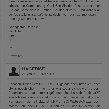
Ihnen allen einen möglichst heiteren, entspannten, fröhlichen und
erholsamen Ostersonntag. Genießen Sie das Fest, und machen
Sie das Beste daraus! Freuen Sie sich einfach… und wenn’s an
der Vorstellung ist, daß es ja doch noch einmal, irgendwann…
Frühling werden könnte!!!
Gesegnetes Osterfest!
Herzlichst
Ihre
H.
***
Antworten
HAGEDISE
29. März 2013 um 00:24
|
#
Aaaaach, lieber Herr Dr. EHRLICH, gerade eben hatte ich Ihnen
etwas geschrieben…. hier…. es war sogar „richtig viel“…. beim
Absenden hat’s das Internet gefressen. Ist das nicht furchtbar?!?
Wiederholen kann ich’s jetzt nicht mehr, leider, es ist schon
Karfreitag… der STILLE, STUMME, SCHWEIGSAME…. doch
möchte ich Ihnen HERZLICH danken, für den Newsletter, die