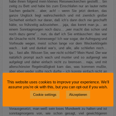
habe ihnen folgend mein kleines Reiseweckerchen gestellt… bin
zeitig zu Bett und habe bis zum Einschlafen nur an lauter nette
Sachen gedacht… aber, ach! – wenn Sie jetzt denken, das
ganze Unglück liegt wahrscheinlich und mit ziemlich großer
Sicherheit einfach nur daran, daß ich’s dann doch nie geschafft
hätte, so frühzeitig aufzustehen… jaja, das kennt man ja… an
einem Sonntagmorgen noch dazu… „wer macht das schon und
noch dazu gerne“… nun, da darf ich Sie enttäuschen: das war
die Ursache nicht. Keineswegs! Ich war sogar, der Aufregung und
Vorfreude wegen, meist schon lange vor dem Weckerklingeln
wach… kalt und dunkel war’s, und alle, alle schliefen noch…
tja… fast alle. Wissen Sie, wer nicht schlief? Mein Hund. Der war
natürlich prompt auch wach und munter und so aufgeregt wie
aufgelegt und daher einfach nicht zu bremsen… naja, und mit
allerschönster Regelmäßigkeit kam das, was kommen mußte,
aber eben weder sollte noch durfte – ich konnte einfach nicht an
mir halten und brach dieses Gebot der Stille, das am
Osterwasser hängt. Und mit jedem meiner „Guten Morgen, mein
This website uses cookies to improve your experience. We'll
Schatz“ oder „Nein, Du darfst jetzt nicht mitkommen“ oder „Sei
assume you're ok with this, but you can opt-out if you wish.
so lieb, leg‘ Dich doch jetzt noch einmal hin, ich muß los“…
Cookie settings
Akzeptieren
zerplatzte mir ein weiterer Traum von Schönheit, Glückseligkeit
und ewiger Jugend… um derentwegen man ja bekanntlich in
Sachsen am Ostersonntag frühzeitig aufzustehen pflegt.
Vorausgesetzt, man weiß sein loses Mundwerk zu halten und ist
sonntagmorgens von, wie schon gesagt, viel gewichtigeren