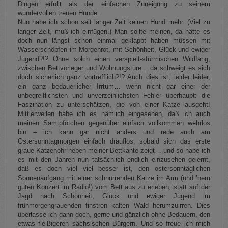
Dingen erfüllt als der einfachen Zuneigung zu seinem
wundervollen treuen Hunde.
Nun habe ich schon seit langer Zeit keinen Hund mehr. (Viel zu
langer Zeit, muß ich einfügen.) Man sollte meinen, da hätte es
doch nun längst schon einmal geklappt haben müssen mit
Wasserschöpfen im Morgenrot, mit Schönheit, Glück und ewiger
Jugend?!? Ohne solch einen verspielt-stürmischen Wildfang,
zwischen Bettvorleger und Wohnungstüre… da schweigt es sich
doch sicherlich ganz vortrefflich?!? Auch dies ist, leider leider,
ein ganz bedauerlicher Irrtum… wenn nicht gar einer der
unbegreiflichsten und unverzeihlichsten Fehler überhaupt: die
Faszination zu unterschätzen, die von einer Katze ausgeht!
Mittlerweilen habe ich es nämlich eingesehen, daß ich auch
meinen Samtpfötchen gegenüber einfach vollkommen wehrlos
bin – ich kann gar nicht anders und rede auch am
Ostersonntagmorgen einfach drauflos, sobald sich das erste
graue Katzenohr neben meiner Bettkante zeigt… und so habe ich
es mit den Jahren nun tatsächlich endlich einzusehen gelernt,
daß es doch viel viel besser ist, den ostersonntäglichen
Sonnenaufgang mit einer schnurrenden Katze im Arm (und ’nem
guten Konzert im Radio!) vom Bett aus zu erleben, statt auf der
Jagd nach Schönheit, Glück und ewiger Jugend im
frühmorgengrauenden finstren kalten Wald herumzuirren. Dies
überlasse ich dann doch, gerne und gänzlich ohne Bedauern, den
etwas fleißigeren sächsischen Bürgern. Und so freue ich mich