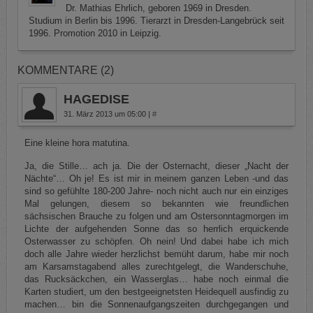
Dr. Mathias Ehrlich, geboren 1969 in Dresden.
Studium in Berlin bis 1996. Tierarzt in Dresden-Langebrück seit
1996. Promotion 2010 in Leipzig.
KOMMENTARE (2)
HAGEDISE
31. März 2013 um 05:00
|
#
Eine kleine hora matutina.
Ja, die Stille… ach ja. Die der Osternacht, dieser „Nacht der
Nächte“… Oh je! Es ist mir in meinem ganzen Leben -und das
sind so gefühlte 180-200 Jahre- noch nicht auch nur ein einziges
Mal gelungen, diesem so bekannten wie freundlichen
sächsischen Brauche zu folgen und am Ostersonntagmorgen im
Lichte der aufgehenden Sonne das so herrlich erquickende
Osterwasser zu schöpfen. Oh nein! Und dabei habe ich mich
doch alle Jahre wieder herzlichst bemüht darum, habe mir noch
am Karsamstagabend alles zurechtgelegt, die Wanderschuhe,
das Rucksäckchen, ein Wasserglas… habe noch einmal die
Karten studiert, um den bestgeeignetsten Heidequell ausfindig zu
machen… bin die Sonnenaufgangszeiten durchgegangen und