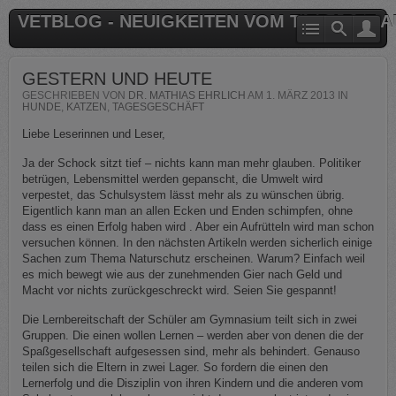
VETBLOG - NEUIGKEITEN VOM TIERARZT 
GESTERN UND HEUTE
GESCHRIEBEN VON
DR. MATHIAS EHRLICH
AM
1. MÄRZ 2013
IN
HUNDE
,
KATZEN
,
TAGESGESCHÄFT
Liebe Leserinnen und Leser,
Ja der Schock sitzt tief – nichts kann man mehr glauben. Politiker
betrügen, Lebensmittel werden gepanscht, die Umwelt wird
verpestet, das Schulsystem lässt mehr als zu wünschen übrig.
Eigentlich kann man an allen Ecken und Enden schimpfen, ohne
dass es einen Erfolg haben wird . Aber ein Aufrütteln wird man schon
versuchen können. In den nächsten Artikeln werden sicherlich einige
Sachen zum Thema Naturschutz erscheinen. Warum? Einfach weil
es mich bewegt wie aus der zunehmenden Gier nach Geld und
Macht vor nichts zurückgeschreckt wird. Seien Sie gespannt!
Die Lernbereitschaft der Schüler am Gymnasium teilt sich in zwei
Gruppen. Die einen wollen Lernen – werden aber von denen die der
Spaßgesellschaft aufgesessen sind, mehr als behindert. Genauso
teilen sich die Eltern in zwei Lager. So fordern die einen den
Lernerfolg und die Disziplin von ihren Kindern und die anderen vom