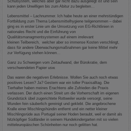
Schulsystem, welches aber gar nicht dazu ausgelegt ist und sein
kann jeden Unwilligen bis zum Abitur zu begleiten…
Lebensmittel – Lachnummer. Ich habe heute an einer mehrstündigen
Fortbildung zum Thema Lebensmittelhygiene teilgenommen – dabei
ging es in erster Linie um die Umsetzung von EG-Richtlinien in
nationales Recht und die Einführung von
Qualitätsmanagmentsystemen auf einem irrelevant
kleinen Teilbereich, welcher aber so immense Kosten verschlingt,
dass für andere Überwachungsmaßnahmen gar keine Mittel mehr
zur Verfügung stehen können…
Ganz zu Schweigen vom Zeitaufwand, der Bürokratie, dem
verschwendeten Papier usw.
Das waren die negativen Erlebnisse. Wollen Sie auch noch etwas
positives Lesen? Ja? Gestern war ein toller Praxisalltag. Die
Tierhalter haben meines Erachtens alle Zufrieden die Praxis
verlassen. Der durch einen Streit um die Vorherrschaft im eigenen
Grundstück übel zugerichtete Rottweiler wurde versorgt, seine
Wunden fein säuberlich gereinigt und geklebt. Die angebrochene
Kralle einer Mischlingshündin entfernt und ein netter kleiner
Mischlingsrüde aus Portugal seiner Hoden beraubt, weil er damit als
hitzköpfiger Südländer in seinem Hundekindergarten mit so vielen
mitteleuropäischen Schönheiten nur noch gelitten hat.